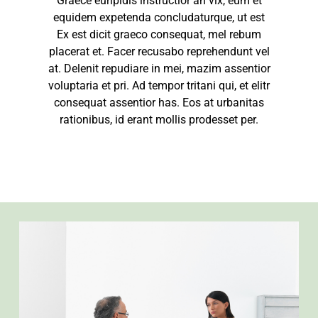
Graece euripidis instructior an vix, eum et
equidem expetenda concludaturque, ut est
Ex est dicit graeco consequat, mel rebum
placerat et. Facer recusabo reprehendunt vel
at. Delenit repudiare in mei, mazim assentior
voluptaria et pri. Ad tempor tritani qui, et elitr
consequat assentior has. Eos at urbanitas
rationibus, id erant mollis prodesset per.