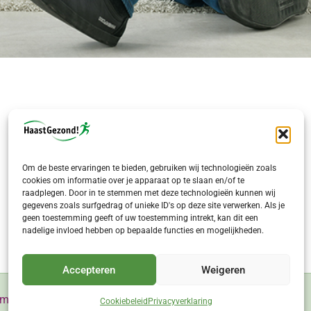
Openingstijden
Maandag tot zaterdag:
9:00-17:00
Zondag:
Gesloten
Om de beste ervaringen te bieden, gebruiken wij technologieën zoals
Overleg ook in de avonduren
cookies om informatie over je apparaat op te slaan en/of te
raadplegen. Door in te stemmen met deze technologieën kunnen wij
gegevens zoals surfgedrag of unieke ID's op deze site verwerken. Als je
geen toestemming geeft of uw toestemming intrekt, kan dit een
nadelige invloed hebben op bepaalde functies en mogelijkheden.
Accepteren
Weigeren
emene voorwaarden
|
Sitemap
Cookiebeleid
Privacyverklaring