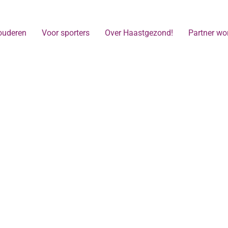
ouderen
Voor sporters
Over Haastgezond!
Partner wo