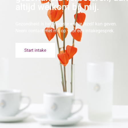
altijd welkom bij mij.
Gezondheid is het mooiste wat je jezelf kan geven.
Neem contact met mij op voor een intakegesprek.
Start intake