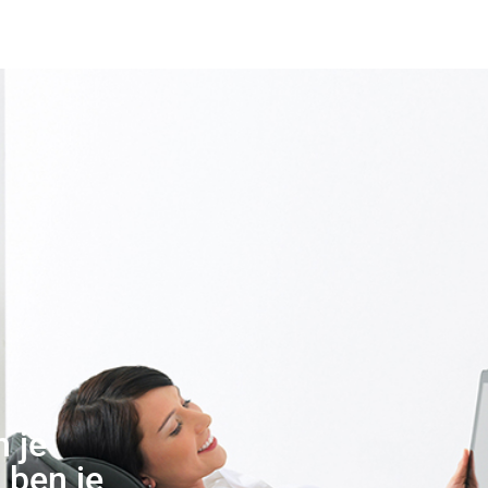
n je
 ben je